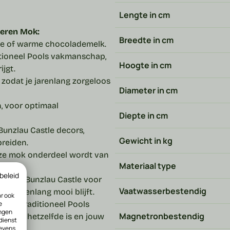
Lengte in cm
oeren Mok:
Breedte in cm
hee of warme chocolademelk.
itioneel Pools vakmanschap,
Hoogte in cm
jgt.
zodat je jarenlang zorgeloos
Diameter in cm
, voor optimaal
Diepte in cm
Bunzlau Castle decors,
Gewicht in kg
breiden.
ze mok onderdeel wordt van
Materiaal type
beleid
4 staat Bunzlau Castle voor
Vaatwasserbestendig
en jarenlang mooi blijft.
ar ook
e
gens traditioneel Pools
ingen
Magnetronbestendig
exact hetzelfde is en jouw
 dienst
gevens