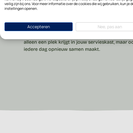
veilig zijn bij ons. Voor meer informatie over de cookies die wij gebruiken, kun je d
instellingen openen.
Een mok voor de mooiste dagelijkse momenten
wordt met een grote kop koffie, een theemoment
Accepteren
Nee, pas aan
het eten geniet van warme chocolademelk: de g
brengt warmte en karakter naar ieder moment. Een
alleen een plek krijgt in jouw servieskast, maar o
iedere dag opnieuw samen maakt.