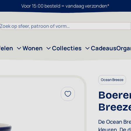
Voor 15:00 besteld = vandaag verzonden*
Zoek
felen
Wonen
Collecties
Cadeaus
Orga
Ocean Breeze
Boere
Voeg toe aan verlanglijst
Breez
De Ocean Bre
kleuren. De 