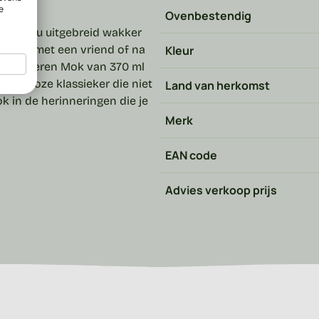
e
Ovenbestendig
Of je nu uitgebreid wakker
 deelt met een vriend of na
Kleur
rote Boeren Mok van 370 ml
 tijdloze klassieker die niet
Land van herkomst
ok in de herinneringen die je
Merk
EAN code
Advies verkoop prijs