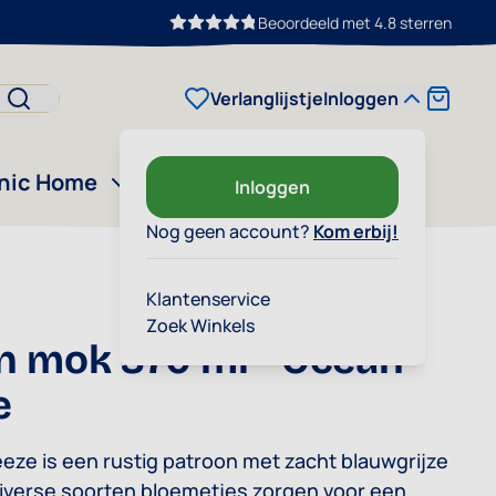
Beoordeeld met 4.8 sterren
Cart
Verlanglijstje
Inloggen
nic Home
Outlet
Ons verhaal
Inloggen
Nog geen account?
Kom erbij!
Klantenservice
Zoek Winkels
n mok 370 ml - Ocean
e
eze is een rustig patroon met zacht blauwgrijze
diverse soorten bloemetjes zorgen voor een