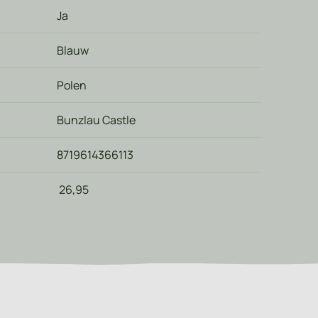
Ja
Blauw
Polen
Bunzlau Castle
8719614366113
26,95