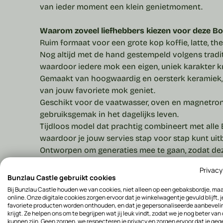
van ieder moment een klein genietmoment.
Waarom zoveel liefhebbers kiezen voor deze B
Ruim formaat voor een grote kop koffie, latte, t
Nog altijd met de hand gestempeld volgens trad
waardoor iedere mok een eigen, uniek karakter kri
Gemaakt van hoogwaardig en oersterk keramiek, 
van jouw favoriete mok geniet.
Geschikt voor de vaatwasser, oven en magnetron
gebruiksgemak in het dagelijks leven.
Tijdloos model dat prachtig combineert met alle 
waardoor je jouw
servies
stap voor stap kunt uit
Ontworpen om generaties mee te gaan, zodat de
de momenten die je samen beleeft.
Privacy
Vakmanschap dat al jaren meegaat
Al sinds 198
Bunzlau Castle gebruikt cookies
keramiek dat is ontworpen voor dagelijks gebruik 
Bij Bunzlau Castle houden we van cookies, niet alleen op een gebaksbordje, ma
online. Onze digitale cookies zorgen ervoor dat je winkelwagentje gevuld blijft, j
Ieder product wordt met de hand gestempeld vol
favoriete producten worden onthouden, en dat je gepersonaliseerde aanbevel
vakmanschap. Dat betekent dat geen enkele mok 
krijgt. Ze helpen ons om te begrijpen wat jij leuk vindt, zodat we je nog beter van
kunnen zijn. Geen zorgen, we respecteren je privacy en zorgen ervoor dat je ge
servies altijd een authentiek karakter heeft.