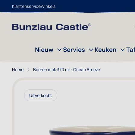
Klantenservice
Winkels
Ga naar de inhoud
Nieuw
Servies
Keuken
Ta
Home
Boeren mok 370 ml - Ocean Breeze
Uitverkocht