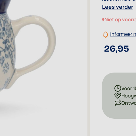
rustig maar si
Lees verder
Niet op voorr
Informeer m
26,95
Voor 1
Hoogw
Ontwor