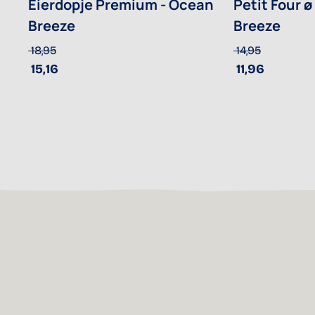
Eierdopje Premium - Ocean
Petit Four ø
Breeze
Breeze
18,95
14,95
15,16
11,96