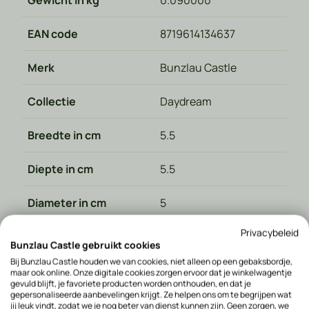
Gewicht in kg
0.090000
EAN code
8719614134637
Merk
Bunzlau Castle
Collectie
Daydream
Breedte in cm
5.5
Diepte in cm
5.5
Diameter in cm
5
Privacybeleid
Land van herkomst
Polen
Bunzlau Castle gebruikt cookies
Bij Bunzlau Castle houden we van cookies, niet alleen op een gebaksbordje,
Materiaal type
Keramiek
maar ook online. Onze digitale cookies zorgen ervoor dat je winkelwagentje
gevuld blijft, je favoriete producten worden onthouden, en dat je
gepersonaliseerde aanbevelingen krijgt. Ze helpen ons om te begrijpen wat
Hoogte in cm
7
jij leuk vindt, zodat we je nog beter van dienst kunnen zijn. Geen zorgen, we