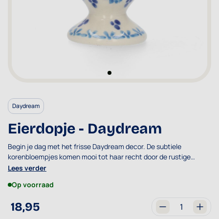
Daydream
Eierdopje - Daydream
Begin je dag met het frisse Daydream decor. De subtiele
korenbloempjes komen mooi tot haar recht door de rustige
details. Dit decor kan makkelijk gecombineerd worden met
Lees verder
andere decors.
Op voorraad
18,95
Aantal