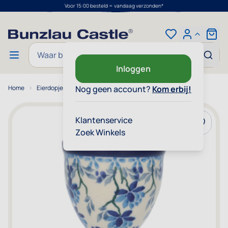
Voor 15:00 besteld = vandaag verzonden*
Ga naar de inhoud
Cart
Zoek
Inloggen
Home
Eierdopje - Daydream
Nog geen account?
Kom erbij!
Klantenservice
Voeg toe
Zoek Winkels