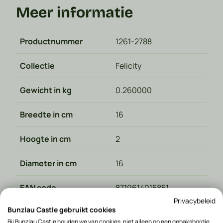
Meer informatie
Productnummer
1261-2788
Collectie
Felicity
Gewicht in kg
0.260000
Breedte in cm
16
Hoogte in cm
2
Diameter in cm
16
EAN code
8719614015851
Privacybeleid
Bunzlau Castle gebruikt cookies
Merk
Bunzlau Castle
Bij Bunzlau Castle houden we van cookies, niet alleen op een gebaksbordje,