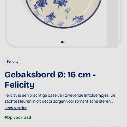
Felicity
Gebaksbord Ø: 16 cm -
Felicity
Felicity is een prachtige oase van zwevende lintbloempjes. De
zachte kleuren in dit decor zorgen voor romantische sferen
waarin grijsblauwe blaadjes, afgewisseld door koningsblauw,
Lees verder
wegzweven door de wind.
Op voorraad