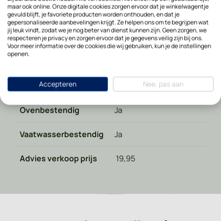
maar ook online. Onze digitale cookies zorgen ervoor dat je winkelwagentje
Diepte in cm
16
gevuld blijft, je favoriete producten worden onthouden, en dat je
gepersonaliseerde aanbevelingen krijgt. Ze helpen ons om te begrijpen wat
jij leuk vindt, zodat we je nog beter van dienst kunnen zijn. Geen zorgen, we
Land van herkomst
Polen
respecteren je privacy en zorgen ervoor dat je gegevens veilig zijn bij ons.
Voor meer informatie over de cookies die wij gebruiken, kun je de instellingen
openen.
Materiaal type
Keramiek
Accepteren
Nee, pas aan
Magnetronbestendig
Ja
Ovenbestendig
Ja
Vaatwasserbestendig
Ja
Advies verkoop prijs
19,95