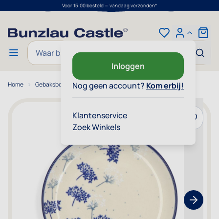
Voor 15:00 besteld = vandaag verzonden*
Ga naar de inhoud
Cart
Zoek
Inloggen
Home
Gebaksbord Ø: 16 cm - Felicity
Nog geen account?
Kom erbij!
Klantenservice
Voeg toe
Zoek Winkels
Show nex