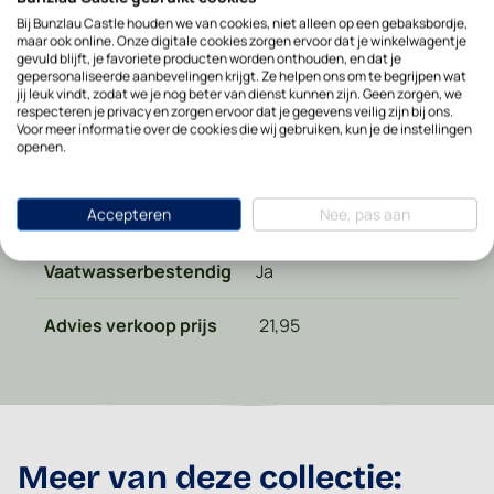
Merk
Bunzlau Castle
Bij Bunzlau Castle houden we van cookies, niet alleen op een gebaksbordje,
maar ook online. Onze digitale cookies zorgen ervoor dat je winkelwagentje
Diepte in cm
12.5
gevuld blijft, je favoriete producten worden onthouden, en dat je
gepersonaliseerde aanbevelingen krijgt. Ze helpen ons om te begrijpen wat
jij leuk vindt, zodat we je nog beter van dienst kunnen zijn. Geen zorgen, we
Hoogte in cm
5.3
respecteren je privacy en zorgen ervoor dat je gegevens veilig zijn bij ons.
Voor meer informatie over de cookies die wij gebruiken, kun je de instellingen
openen.
Magnetronbestendig
Ja
Accepteren
Nee, pas aan
Ovenbestendig
Ja
Vaatwasserbestendig
Ja
Advies verkoop prijs
21,95
Meer van deze collectie: