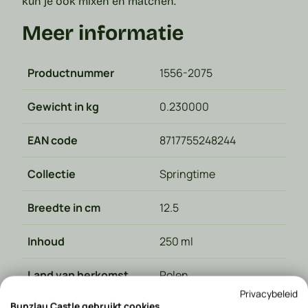
kun je ook mixen en matchen.
Meer informatie
Productnummer
1556-2075
Gewicht in kg
0.230000
EAN code
8717755248244
Collectie
Springtime
Breedte in cm
12.5
Inhoud
250 ml
Land van herkomst
Polen
Privacybeleid
Bunzlau Castle gebruikt cookies