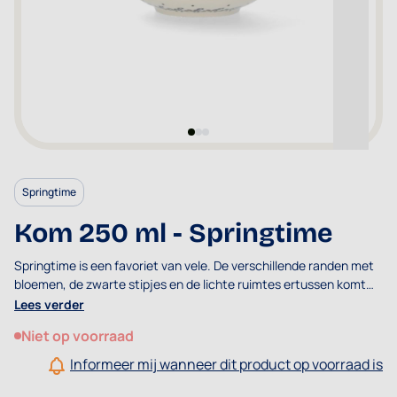
Springtime
Kom 250 ml - Springtime
Springtime is een favoriet van vele. De verschillende randen met
bloemen, de zwarte stipjes en de lichte ruimtes ertussen komt
mooi uit in vele vormen. Het decor bevat veel verschillende
Lees verder
soorten kleuren en type siersels. In het midden zijn drie soorten
Niet op voorraad
bloemen gestempeld waardoor het weer een geheel vormt.
Informeer mij wanneer dit product op voorraad is