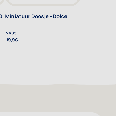
0
Miniatuur Doosje - Dolce
24,95
19,96