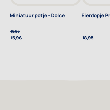
Miniatuur potje - Dolce
Eierdopje P
19,95
15,96
18,95