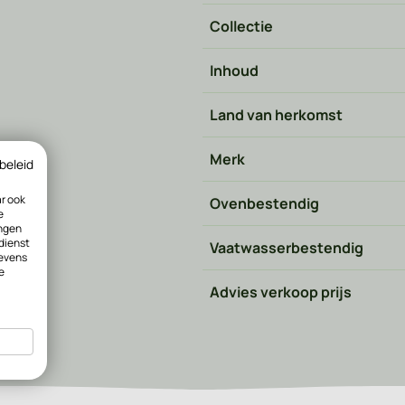
Collectie
Inhoud
Land van herkomst
Merk
beleid
ar ook
Ovenbestendig
e
ingen
 dienst
Vaatwasserbestendig
gevens
e
Advies verkoop prijs