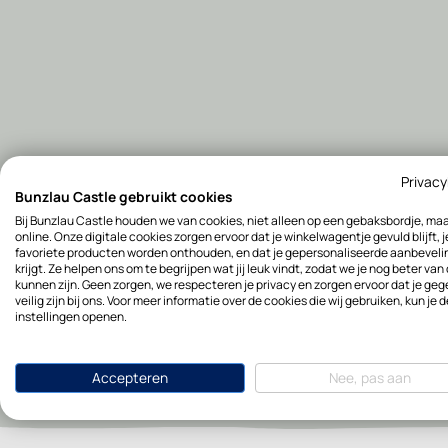
Privacy
Bunzlau Castle gebruikt cookies
Bij Bunzlau Castle houden we van cookies, niet alleen op een gebaksbordje, ma
online. Onze digitale cookies zorgen ervoor dat je winkelwagentje gevuld blijft, j
favoriete producten worden onthouden, en dat je gepersonaliseerde aanbevel
krijgt. Ze helpen ons om te begrijpen wat jij leuk vindt, zodat we je nog beter van
kunnen zijn. Geen zorgen, we respecteren je privacy en zorgen ervoor dat je ge
veilig zijn bij ons. Voor meer informatie over de cookies die wij gebruiken, kun je d
instellingen openen.
Accepteren
Nee, pas aan