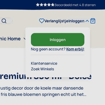
Beoordeeld met 4.8 sterren
Cart
Verlanglijstje
Inloggen
nic Home
Outlet
Ons verhaal
Inloggen
Nog geen account?
Kom erbij!
Klantenservice
Zoek Winkels
remium 350 ml - Dolce
 rustig decor door de koele maar dansende
 fris blauwe bloemen springen echt uit het
 grijze siersels.