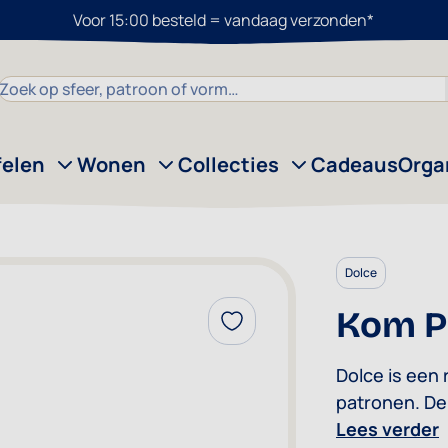
Voor 15:00 besteld = vandaag verzonden*
Zoek
felen
Wonen
Collecties
Cadeaus
Orga
Dolce
Kom P
Voeg toe aan verlanglijst
Dolce is een
patronen. De
decor door de
Lees verder