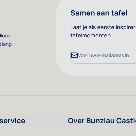
Samen aan tafel
Laat je als eerste inspire
tafelmomenten.
dloos
 lang.
E-mailadres
service
Over Bunzlau Castl