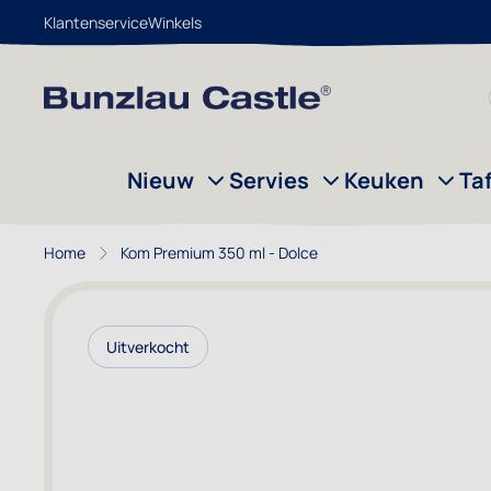
Klantenservice
Winkels
Ga naar de inhoud
Nieuw
Servies
Keuken
Ta
Home
Kom Premium 350 ml - Dolce
Uitverkocht