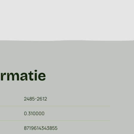
ormatie
2485-2612
0.310000
8719614343855