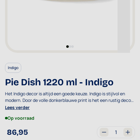
Indigo
Pie Dish 1220 ml - Indigo
Het
Indigo
decor is altijd een goede keuze.
Indigo
is stijlvol en
modern. Door de volle donkerblauwe print is het een rustig decor
en kan deze goed gecombineerd worden met andere decors.
Lees verder
Op voorraad
86,95
Aantal