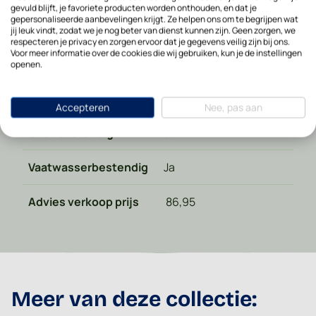
gevuld blijft, je favoriete producten worden onthouden, en dat je
gepersonaliseerde aanbevelingen krijgt. Ze helpen ons om te begrijpen wat
Materiaal type
Keramiek
jij leuk vindt, zodat we je nog beter van dienst kunnen zijn. Geen zorgen, we
respecteren je privacy en zorgen ervoor dat je gegevens veilig zijn bij ons.
Voor meer informatie over de cookies die wij gebruiken, kun je de instellingen
Hoogte in cm
5
openen.
Magnetronbestendig
Ja
Accepteren
Nee, pas aan
Ovenbestendig
Ja
Vaatwasserbestendig
Ja
Advies verkoop prijs
86,95
Meer van deze collectie: