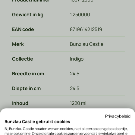
Gewicht in kg
1.250000
EAN code
8719614212519
Merk
Bunzlau Castle
Collectie
Indigo
Breedte in cm
24.5
Diepte in cm
24.5
Inhoud
1220 ml
Privacybeleid
Diameter in cm
24,5
Bunzlau Castle gebruikt cookies
Bij Bunzlau Castle houden we van cookies, niet alleen op een gebaksbordje,
Land van herkomst
Polen
maar ook online. Onze digitale cookies zorgen ervoor dat je winkelwagentje