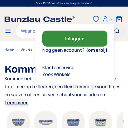
Voor 15:00 besteld = vandaag verzonden*
Ga naar de inhoud
Cart
Zoek
Inloggen
Home
Servies
Kommen
Nog geen account?
Kom erbij!
Kommen
Klantenservice
Zoek Winkels
Kommen heb je nooit genoeg! Een fruitschaal om de
tafel mee op te fleuren, een klein kommetje voor dipjes
en sauzen of een
serveerschaal
voor salades en
bijgerechten. Onze kommen en schalen zijn er in allerlei
Lees meer
vormen en maten, zodat je altijd iets vindt dat bij jouw
moment past.