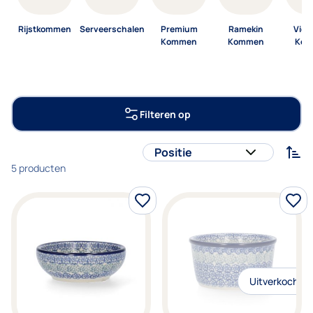
Rijstkommen
Serveerschalen
Premium
Ramekin
Vier
Kommen
Kommen
Kom
Filteren op
So
5
producten
Uitverkocht