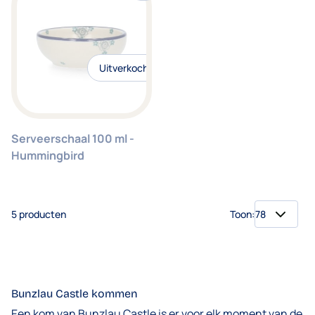
Uitverkocht
Serveerschaal 100 ml -
Hummingbird
5
producten
Toon:
p
Bunzlau Castle kommen
Een kom van Bunzlau Castle is er voor elk moment van de