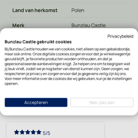
Land van herkomst
Polen
Merk
Bunzlau Castle
Privacybeleid
Bunzlau Castle gebruikt cookies
Bij Bunzlau Castle houden we van cookies, niet alleen op een gebaksbordje,
maar ook online. Onze digitale cookies zorgen ervoor dat je winkelwagentje
gevuld blijft, je favoriete producten worden onthouden, en dat je
gepersonaliseerde aanbevelingen krijgt. Ze helpen ons om te begrijpen wat
De verhalen van onze fans
jij leuk vindt, zodat we je nog beter van dienst kunnen zijn. Geen zorgen, we
respecteren je privacy en zorgen ervoor dat je gegevens veilig zijn bij ons.
Voor meer informatie over de cookies die wij gebruiken, kun je de instellingen
Gemiddelde score
openen.
5/5
Op basis van 1 review
Accepteren
Nee, pas aan
5/5