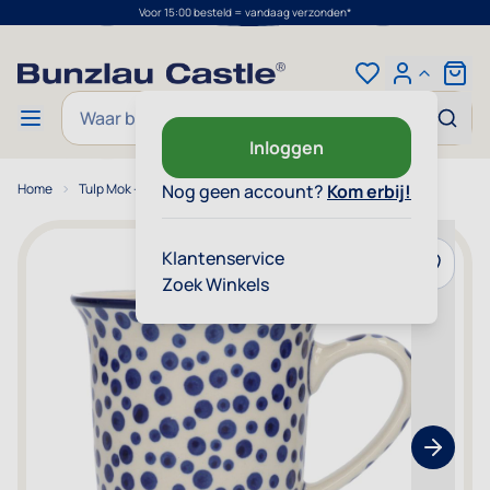
Voor 15:00 besteld = vandaag verzonden*
Ga naar de inhoud
Cart
Zoek
Inloggen
Home
Tulp Mok - Crazy Dots
Nog geen account?
Kom erbij!
Klantenservice
Voeg toe
Zoek Winkels
Show nex