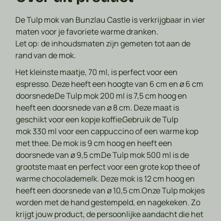
De Tulp mok van Bunzlau Castle is verkrijgbaar in vier
maten voor je favoriete warme dranken.
Let op: de inhoudsmaten zijn gemeten tot aan de
rand van de mok.
Het kleinste maatje,
70 ml
, is perfect voor een
espresso. Deze heeft een hoogte van 6 cm en ø 6 cm
doorsnede.
De Tulp mok
200 ml
is 7,5 cm hoog en
heeft een doorsnede van ø 8 cm. Deze maat is
geschikt voor een kopje koffie.
Gebruik de Tulp
mok
330 ml
voor een cappuccino of een warme kop
met thee. De mok is 9 cm hoog en heeft een
doorsnede van ø 9,5 cm.
De Tulp mok
500 ml
is de
grootste maat en perfect voor een grote kop thee of
warme chocolademelk. Deze mok is 12 cm hoog en
heeft een doorsnede van ø 10,5 cm.
Onze Tulp mokjes
worden met de hand gestempeld, en nagekeken. Zo
krijgt jouw product, de persoonlijke aandacht die het