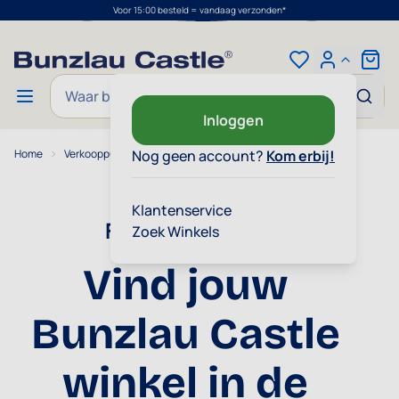
Voor 15:00 besteld = vandaag verzonden*
Ga naar de inhoud
Cart
Zoek
Inloggen
Home
Verkooppunten
Nog geen account?
Kom erbij!
Klantenservice
Fysieke winkels
Zoek Winkels
Vind jouw
Bunzlau Castle
winkel in de