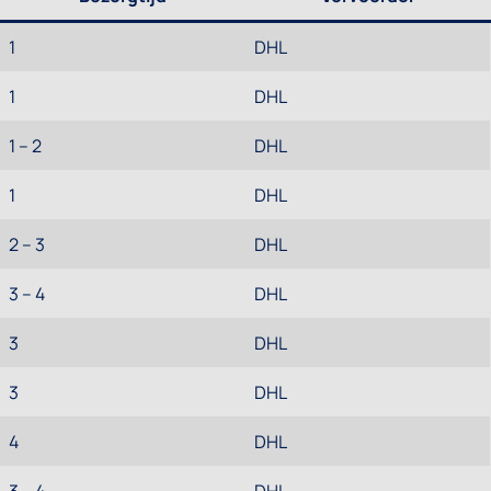
1
DHL
1
DHL
1 – 2
DHL
1
DHL
2 – 3
DHL
3 – 4
DHL
3
DHL
3
DHL
4
DHL