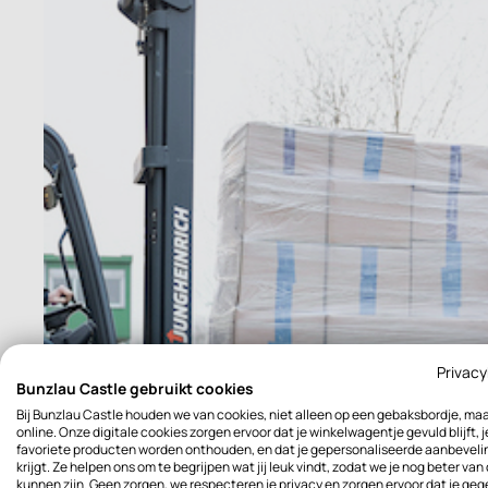
Privacy
Bunzlau Castle gebruikt cookies
Bij Bunzlau Castle houden we van cookies, niet alleen op een gebaksbordje, ma
online. Onze digitale cookies zorgen ervoor dat je winkelwagentje gevuld blijft, j
favoriete producten worden onthouden, en dat je gepersonaliseerde aanbevel
krijgt. Ze helpen ons om te begrijpen wat jij leuk vindt, zodat we je nog beter van
kunnen zijn. Geen zorgen, we respecteren je privacy en zorgen ervoor dat je ge