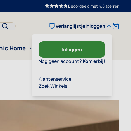
Beoordeeld met 4.8 sterren
Cart
Verlanglijstje
Inloggen
nic Home
Outlet
Ons verhaal
Inloggen
Nog geen account?
Kom erbij!
Klantenservice
Zoek Winkels