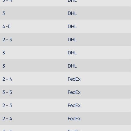
3 – 4
DHL
3
DHL
4 -5
DHL
2 – 3
DHL
3
DHL
3
DHL
2 – 4
FedEx
3 – 5
FedEx
2 – 3
FedEx
2 – 4
FedEx