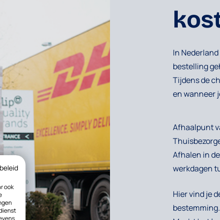
kos
In Nederland 
bestelling ge
Tijdens de c
en wanneer je
Afhaalpunt 
Thuisbezorg
Afhalen in de
beleid
werkdagen tu
ar ook
Hier vind je 
e
ingen
bestemming.
 dienst
gevens