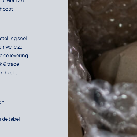
n). Het kan
rhoopt
stelling snel
en we je zo
e de levering
k & trace
jn heeft
van
 de tabel