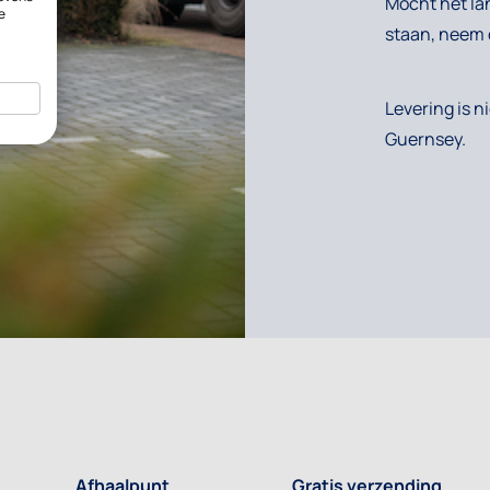
Mocht het la
e
staan, neem 
Levering is n
Guernsey.
Afhaalpunt
Gratis verzending