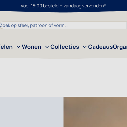
Voor 15:00 besteld = vandaag verzonden*
Zoek
felen
Wonen
Collecties
Cadeaus
Orga