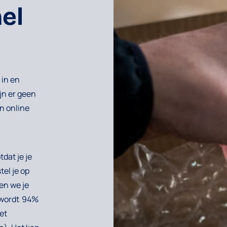
el
 in en
jn er geen
en online
dat je je
el je op
en we je
t wordt 94%
et