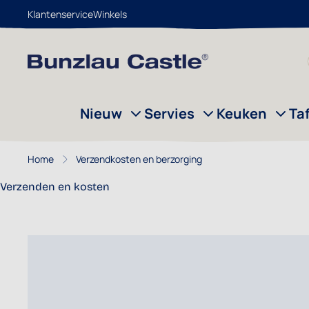
Klantenservice
Winkels
Ga naar de inhoud
Nieuw
Servies
Keuken
Ta
Home
Verzendkosten en berzorging
Verzenden en kosten