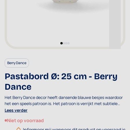
Berry Dance
Pastabord Ø: 25 cm - Berry
Dance
Het Berry Dance decor heeft dansende blauwe besjes waardoor
het een speels patroon is. Het patroon is verrijkt met subtiele
takjes met witte blaadjes.
Lees verder
Niet op voorraad
Informeer mij wanneer dit product op voorraad is