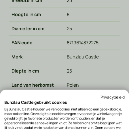
Breedte in cm
25
Hoogte in cm
8
Diameter in cm
25
EAN code
8719614372275
Merk
Bunzlau Castle
Diepte in cm
25
Land van herkomst
Polen
Privacybeleid
Materiaal type
Keramiek
Bunzlau Castle gebruikt cookies
Bij Bunzlau Castle houden we van cookies, niet alleen op een gebaksbordje,
Magnetronbestendig
Ja
maar ook online. Onze digitale cookies zorgen ervoor dat je winkelwagentje
gevuld blijft, je favoriete producten worden onthouden, en dat je
gepersonaliseerde aanbevelingen krijgt. Ze helpen ons om te begrijpen wat
Ovenbestendig
Ja
jij leuk vindt, zodat we je nog beter van dienst kunnen zijn. Geen zorgen, we