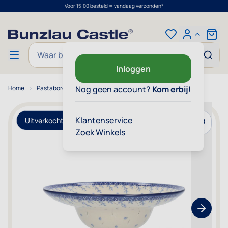
Voor 15:00 besteld = vandaag verzonden*
Ga naar de inhoud
Cart
Zoek
Inloggen
Home
Pastabord Ø: 25 cm - Berry Dance
Nog geen account?
Kom erbij!
Klantenservice
Uitverkocht
Voeg toe
Zoek Winkels
Show nex